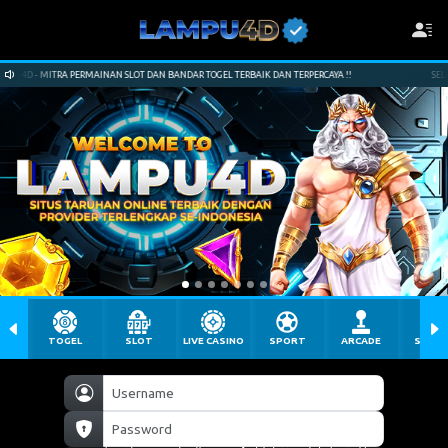
ITRA PERMAINAN SLOT DAN BANDAR TOGEL TERBAIK DAN TERPERCAYA !!
SELAMAT DATAN
TOGEL
SLOT
LIVE CASINO
SPORT
ARCADE
SABU