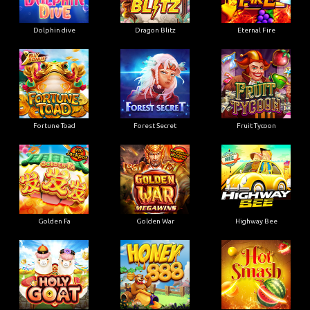
Dolphin dive
Dragon Blitz
Eternal Fire
Fortune Toad
Forest Secret
Fruit Tycoon
Golden Fa
Golden War
Highway Bee