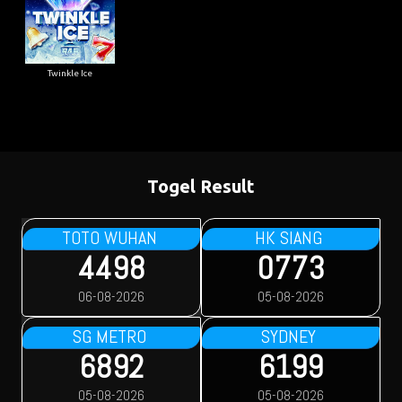
Twinkle Ice
Togel Result
TOTO WUHAN
HK SIANG
4498
0773
06-08-2026
05-08-2026
SG METRO
SYDNEY
6892
6199
05-08-2026
05-08-2026