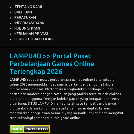
TENTANG KAMI
BANTUAN
PERATURAN
INFORMASI BANK
HUBUNGI KAMI
KEBIJAKAN PRIVASI
PERSETUJUAN COOKIES
LAMPU4D >> Portal Pusat
Perbelanjaan Games Online
Terlengkap 2026
LAMPU4D
sebagai pusat perbelanjaan games online terlengkap di
tahun 2026 menunjukkan bagaimana perkembangan dunia hiburan
digital semakin pesat. Platform ini menghadirkan berbagai pilihan
permainan modern dengan tampilan yang praktis serta mudah diakses
oleh para pengguna. Dengan koleksi games yang beragam dan terus
diperbarui, SITUS LAMPU4D menjadi salah satu tempat yang banyak
dibicarakan dalam komunitas pecinta permainan digital, karena
menawarkan pengalaman bermain yang menarik, inovatif, dan mengikuti
tren teknologi terbaru di dunia game online.