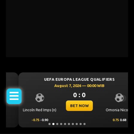
UEFA EUROPA LEAGUE QUALIFIERS
August 7, 2026 — 00:00 WIB
0 : 0
Previous
Next
BET NOW
Lincoln Red Imps (n)
Omonia Nicosia
-0.75
-0.90
0.75
0.68