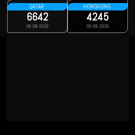
QATAR
HONGKONG
6642
4245
06-08-2026
05-08-2026