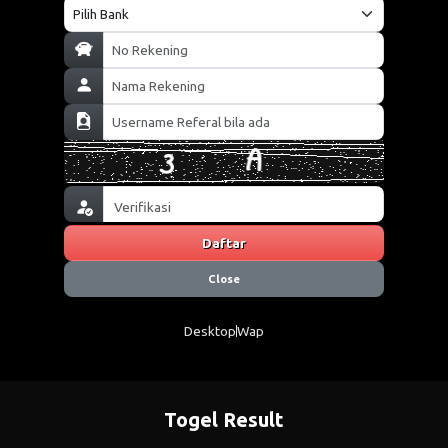
Daftar
Close
Desktop
Wap
Togel Result