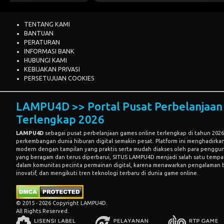
TENTANG KAMI
BANTUAN
PERATURAN
INFORMASI BANK
HUBUNGI KAMI
KEBIJAKAN PRIVASI
PERSETUJUAN COOKIES
LAMPU4D >> Portal Pusat Perbelanjaan
Terlengkap 2026
LAMPU4D
sebagai pusat perbelanjaan games online terlengkap di tahun 20
perkembangan dunia hiburan digital semakin pesat. Platform ini menghadirka
modern dengan tampilan yang praktis serta mudah diakses oleh para penggu
yang beragam dan terus diperbarui, SITUS LAMPU4D menjadi salah satu tempa
dalam komunitas pecinta permainan digital, karena menawarkan pengalaman 
inovatif, dan mengikuti tren teknologi terbaru di dunia game online.
© 2015 - 2026 Copyright LAMPU4D.
All Rights Reserved.