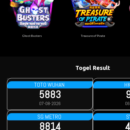
Ghost Busters
Treasure of Pirate
Togel Result
TOTO WUHAN
HK
5883
07-08-2026
06
SG METRO
S
8814