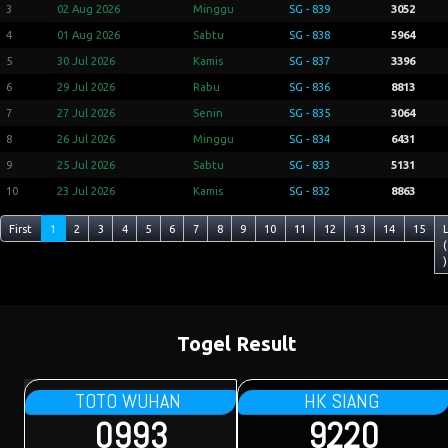
3
02 Aug 2026
Minggu
SG - 839
3052
4
01 Aug 2026
Sabtu
SG - 838
5964
5
30 Jul 2026
Kamis
SG - 837
3396
6
29 Jul 2026
Rabu
SG - 836
8813
7
27 Jul 2026
Senin
SG - 835
3064
8
26 Jul 2026
Minggu
SG - 834
6431
9
25 Jul 2026
Sabtu
SG - 833
5131
10
23 Jul 2026
Kamis
SG - 832
8863
First
1
2
3
4
5
6
7
8
9
10
11
12
13
14
15
(
)
Togel Result
TOTO WUHAN
HK SIANG
0993
9220