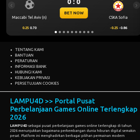
0 : 0
0
Previous
Ne
ET NOW
BE
CSKA Sofia
Red Bull Salzburg
-0.25
-0.86
1
0.85
TENTANG KAMI
BANTUAN
PERATURAN
INFORMASI BANK
HUBUNGI KAMI
KEBIJAKAN PRIVASI
PERSETUJUAN COOKIES
LAMPU4D >> Portal Pusat
Perbelanjaan Games Online Terlengkap
2026
LAMPU4D
sebagai pusat perbelanjaan games online terlengkap di tahun
2026 menunjukkan bagaimana perkembangan dunia hiburan digital semakin
pesat. Platform ini menghadirkan berbagai pilihan permainan modern