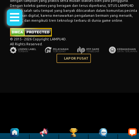
dengan tampilan yang praktis serta mudah diakses oleh para pengguna.
Dengan koleksi games yang beragam dan terus diperbarui, SITUS LAMPU4D
menjadi salah satu tempat yang banyak dibicarakan dalam komunitas pecinta
permainan digital, karena menawarkan pengalaman bermain yang menarik,
inovatif, dan mengikuti tren teknologi terbaru di dunia game online.
© 2015 - 2026 Copyright LAMPU4D.
All Rights Reserved.
LAPOR PUSAT