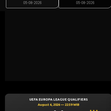
05-08-2026
05-08-2026
LEAGUE QUALIFIERS
UEFA EUROPA L
 2026 — 22:59 WIB
August 7, 20