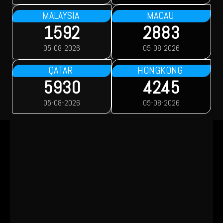
MALAYSIA
MACAU
1592
2883
05-08-2026
05-08-2026
QATAR
HONGKONG
5930
4245
05-08-2026
05-08-2026