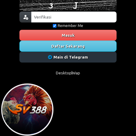
Remember Me
Masuk
Daftar Sekarang
Main di Telegram
Desktop
Wap