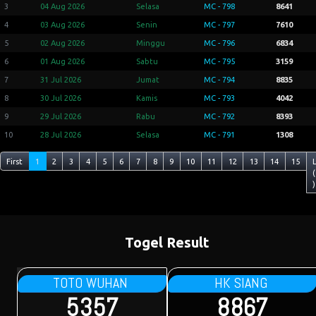
3
04 Aug 2026
Selasa
MC - 798
8641
4
03 Aug 2026
Senin
MC - 797
7610
5
02 Aug 2026
Minggu
MC - 796
6834
6
01 Aug 2026
Sabtu
MC - 795
3159
7
31 Jul 2026
Jumat
MC - 794
8835
8
30 Jul 2026
Kamis
MC - 793
4042
9
29 Jul 2026
Rabu
MC - 792
8393
10
28 Jul 2026
Selasa
MC - 791
1308
First
1
2
3
4
5
6
7
8
9
10
11
12
13
14
15
(
)
Togel Result
TOTO WUHAN
HK SIANG
5357
8867