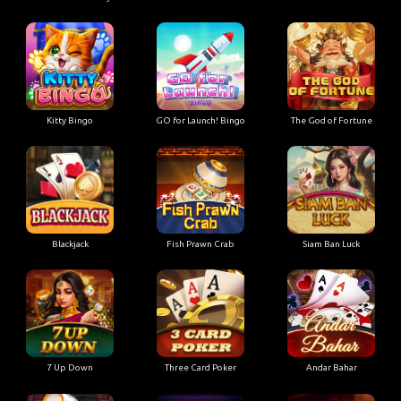
Kitty Bingo
GO for Launch! Bingo
The God of Fortune
Blackjack
Fish Prawn Crab
Siam Ban Luck
7 Up Down
Three Card Poker
Andar Bahar