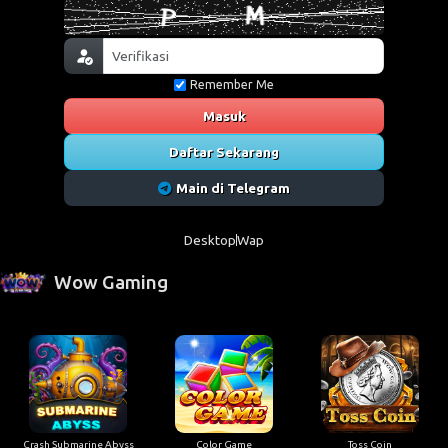
Remember Me
Masuk
Daftar Sekarang
Main di Telegram
Desktop
Wap
Wow Gaming
Crash Submarine Abyss
Color Game
Toss Coin