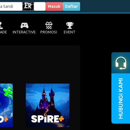
LAMAT DATANG DI LAMPU4D - MITRA PERMAINAN SLOT DAN BANDAR TOGEL TERBAIK 
Masuk
Daftar
ADE
INTERACTIVE
PROMOSI
EVENT