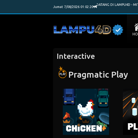
SELAMAT DATANG DI LAMPU4D - MITRA 
Jumat 7/08/2026 01:02:20
HO
Interactive
Pragmatic Play