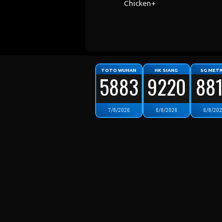
Chicken+
TOTO WUHAN
HK SIANG
SG MET
5883
9220
88
7/8/2026
6/8/2026
6/8/20