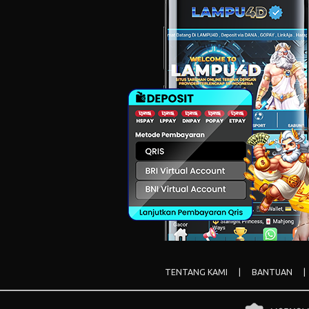
TENTANG KAMI
|
BANTUAN
|