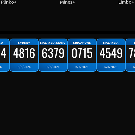
Plinko+
Mines+
Limbo+
RO
SYDNEY
MALAYSIA SIANG
SINGAPORE
MALAYSIA
14
4816
6379
0715
4549
7
26
6/8/2026
6/8/2026
5/8/2026
6/8/2026
6