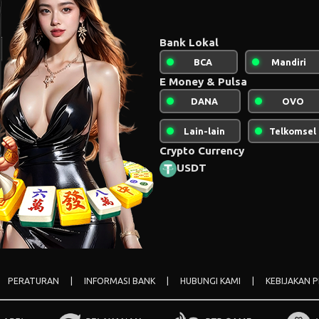
Bank Lokal
BCA
Mandiri
E Money & Pulsa
DANA
OVO
Lain-lain
Telkomsel
Crypto Currency
USDT
PERATURAN
|
INFORMASI BANK
|
HUBUNGI KAMI
|
KEBIJAKAN P