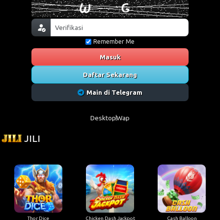
Remember Me
Masuk
Daftar Sekarang
Main di Telegram
Desktop
Wap
JILI
Thor Dice
Chicken Dash Jackpot
Cash Balloon