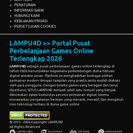
PERATURAN
INFORMASI BANK
HUBUNGI KAMI
KEBIJAKAN PRIVASI
PERSETUJUAN COOKIES
LAMPU4D >> Portal Pusat
Perbelanjaan Games Online
Terlengkap 2026
LAMPU4D
sebagai pusat perbelanjaan games online terlengkap di
tahun 2026 menunjukkan bagaimana perkembangan dunia hiburan
digital semakin pesat. Platform ini menghadirkan berbagai pilihan
permainan modern dengan tampilan yang praktis serta mudah diakses
oleh para pengguna. Dengan koleksi games yang beragam dan terus
diperbarui, SITUS LAMPU4D menjadi salah satu tempat yang banyak
dibicarakan dalam komunitas pecinta permainan digital, karena
menawarkan pengalaman bermain yang menarik, inovatif, dan mengikuti
tren teknologi terbaru di dunia game online.
© 2015 - 2026 Copyright LAMPU4D.
All Rights Reserved.