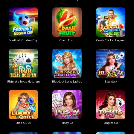
Football Golden Cup
Crash Fruit
Crash Cricket Legend
Ultimate Texas Hold'em
Blackjack Lucky Ladies
Blackjack
Ludo Quick
Pusoy Go
Tongits Go