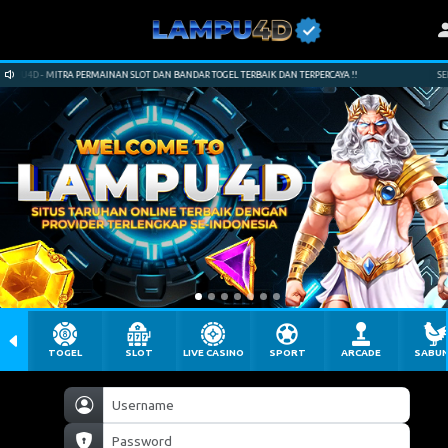
U4D - MITRA PERMAINAN SLOT DAN BANDAR TOGEL TERBAIK DAN TERPERCAYA !!
SELAM
TOGEL
SLOT
LIVE CASINO
SPORT
ARCADE
SABU