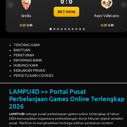
0 : 0
0
Previous
Ne
ET NOW
BE
Rayo Vallecano
Alaves
-0.25
0.95
0.00
0.62
TENTANG KAMI
BANTUAN
PERATURAN
INFORMASI BANK
HUBUNGI KAMI
KEBIJAKAN PRIVASI
PERSETUJUAN COOKIES
LAMPU4D >> Portal Pusat
Perbelanjaan Games Online Terlengkap
2026
LAMPU4D
sebagai pusat perbelanjaan games online terlengkap di tahun
2026 menunjukkan bagaimana perkembangan dunia hiburan digital semakin
pesat. Platform ini menghadirkan berbagai pilihan permainan modern